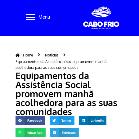
Pular
Menu
para
o
conteúdo
Home
Notícias
Equipamentos da Assistência Social promovem manhã
acolhedora para as suas comunidades
Equipamentos da
Assistência Social
promovem manhã
acolhedora para as suas
comunidades
Facebook
Twitter
LinkedIn
WhatsApp
Telegram