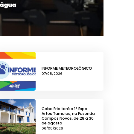
 água
Avali
07/08/20
VEJA 
INFORME METEOROLÓGICO
07/08/2026
Cabo Frio terá a 1ª Expo
Artes Tamoios, na Fazenda
Campos Novos, de 28 a 30
de agosto
06/08/2026