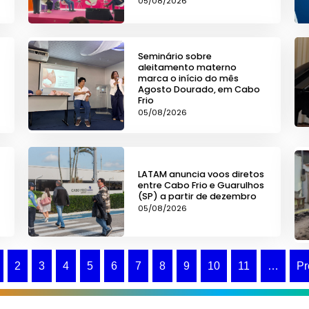
05/08/2026
Seminário sobre
aleitamento materno
marca o início do mês
Agosto Dourado, em Cabo
Frio
05/08/2026
LATAM anuncia voos diretos
entre Cabo Frio e Guarulhos
(SP) a partir de dezembro
05/08/2026
2
3
4
5
6
7
8
9
10
11
…
Pr