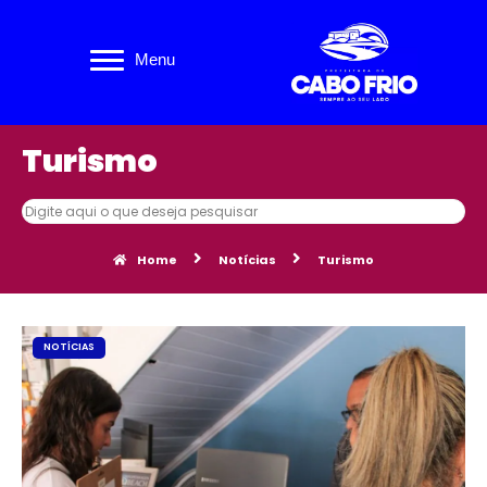
Pular
Menu
para
o
conteúdo
Turismo
Home
Notícias
Turismo
NOTÍCIAS