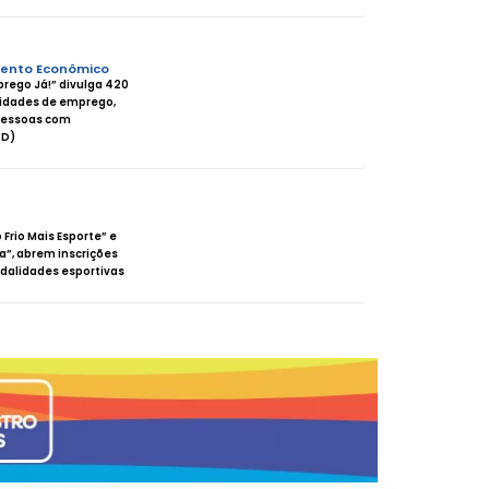
ento Econômico
rego Já!” divulga 420
idades de emprego,
 pessoas com
CD)
 Frio Mais Esporte” e
va”, abrem inscrições
dalidades esportivas