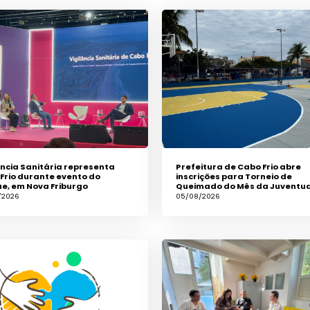
ância Sanitária representa
Prefeitura de Cabo Frio abre
Frio durante evento do
inscrições para Torneio de
e, em Nova Friburgo
Queimado do Mês da Juventu
/2026
05/08/2026