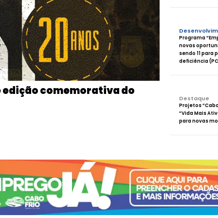
Desenvolvim
Programa “Emp
novas oportun
sendo 11 para
deficiência (P
e edição comemorativa do
Destaque
Projetos “Cabo
“Vida Mais Ati
para novas mo