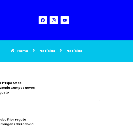
Home
Notícias
Notícias
a 1ª Expo Artes
azenda Campos Novos,
agosto
Cabo Frio resgata
s margens da Rodovia
o