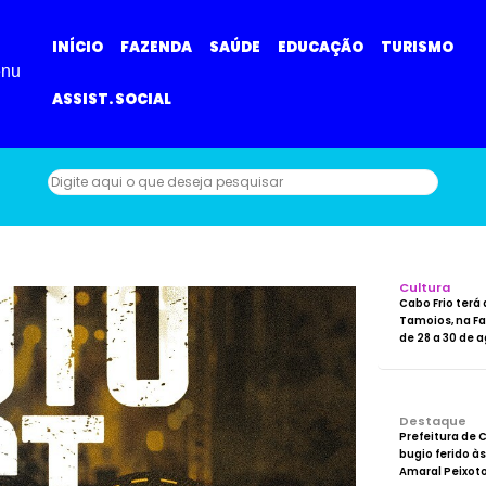
INÍCIO
FAZENDA
SAÚDE
EDUCAÇÃO
TURISMO
nu
ASSIST. SOCIAL
Cultura
Cabo Frio terá 
Tamoios, na F
de 28 a 30 de 
Destaque
Prefeitura de 
bugio ferido à
Amaral Peixot