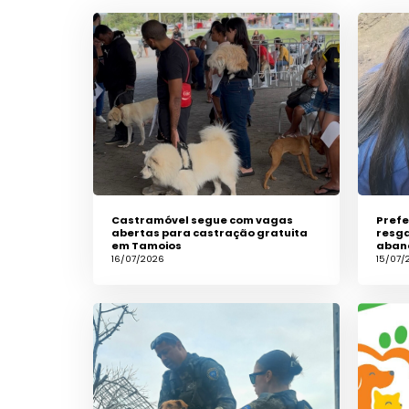
Castramóvel segue com vagas
Prefe
abertas para castração gratuita
resga
em Tamoios
aband
16/07/2026
15/07/