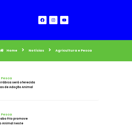
Home
Notícias
Agricultura e Pesca
e Pesca
rrábica será oferecida
ras de Adoção Animal
e Pesca
Cabo Frio promove
o Animal neste