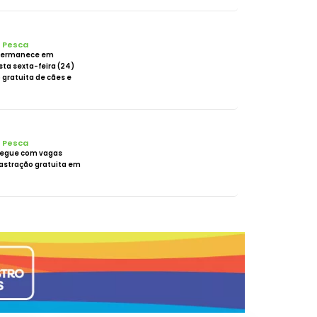
e Pesca
permanece em
ta sexta-feira (24)
gratuita de cães e
e Pesca
segue com vagas
astração gratuita em