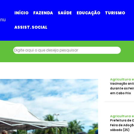
INÍCIO
FAZENDA
SAÚDE
EDUCAÇÃO
TURISMO
nu
ASSIST. SOCIAL
Agricultura 
Vacinação anti
durante as Fei
em Cabo Frio
Agricultura 
Prefeitura de 
Feira de Adoçã
sábado (25)