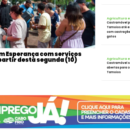
Agricultura 
Castramóvel 
Tamoios até es
com castração 
gatos
im Esperança com serviços
partir desta segunda (10)
Agricultura 
Castramóvel 
abertas para c
Tamoios