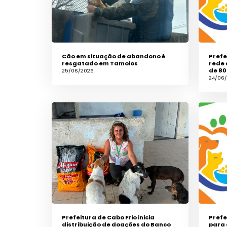
Cão em situação de abandono é
Prefe
resgatado em Tamoios
rede 
de 80
25/06/2026
24/06
Prefeitura de Cabo Frio inicia
Prefe
distribuição de doações do Banco
para 