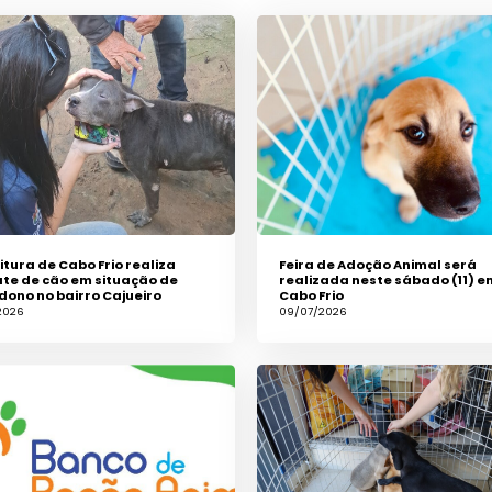
itura de Cabo Frio realiza
Feira de Adoção Animal será
te de cão em situação de
realizada neste sábado (11) e
ono no bairro Cajueiro
Cabo Frio
2026
09/07/2026