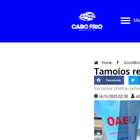
Pular
Me
para
o
conteúdo
Home
Assistênc
Tamoios re
Facebook
Iniciativa ofertou ser
14/11/2025 02:30
A