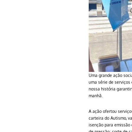
Uma grande ação social
uma série de serviços 
nossa história garanti
manhã.
A ação ofertou serviç
carteira do Autismo, v
isenção para emissão d
de pressão; corte de c