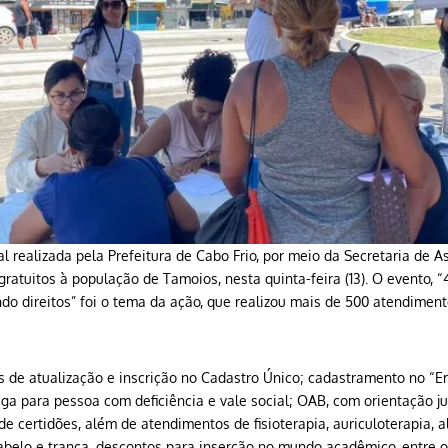
 realizada pela Prefeitura de Cabo Frio, por meio da Secretaria de As
gratuitos à população de Tamoios, nesta quinta-feira (13). O evento, 
ndo direitos” foi o tema da ação, que realizou mais de 500 atendimen
os de atualização e inscrição no Cadastro Único; cadastramento no “E
aga para pessoa com deficiência e vale social; OAB, com orientação jur
e certidões, além de atendimentos de fisioterapia, auriculoterapia, 
abelo e trança, descontos para inserção no mundo acadêmico, entre o