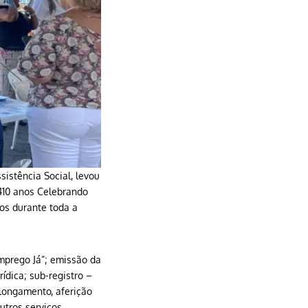
sistência Social, levou
“410 anos Celebrando
tos durante toda a
mprego Já”; emissão da
ídica; sub-registro –
alongamento, aferição
utros serviços.