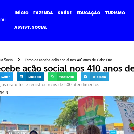
INÍCIO
FAZENDA
SAÚDE
EDUCAÇÃO
TURISMO
nu
ASSIST. SOCIAL
ia Social
Tamoios recebe ação social nos 410 anos de Cabo Frio
cebe ação social nos 410 anos de
Twitter
LinkedIn
WhatsApp
Telegram
viços gratuitos e registrou mais de 500 atendimentos
DMIN