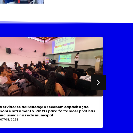
Servidores da Educação recebem capacitação
Prefeitur
sobre letramento LGBTI+ para fortalecer práticas
simultân
inclusivas na rede municipal
07/08/202
07/08/2026