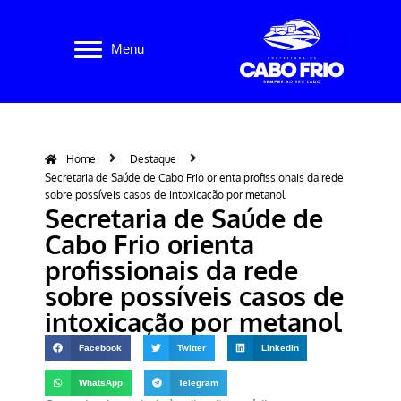
Pular
Menu
para
o
conteúdo
Home
Destaque
Secretaria de Saúde de Cabo Frio orienta profissionais da rede
sobre possíveis casos de intoxicação por metanol
Secretaria de Saúde de
Cabo Frio orienta
profissionais da rede
sobre possíveis casos de
intoxicação por metanol
Facebook
Twitter
LinkedIn
WhatsApp
Telegram