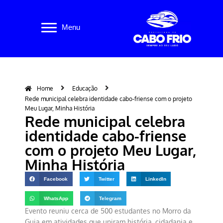
Pular
Menu
para
o
conteúdo
Home
Educação
Rede municipal celebra identidade cabo-friense com o projeto
Meu Lugar, Minha História
Rede municipal celebra
identidade cabo-friense
com o projeto Meu Lugar,
Minha História
Facebook
Twitter
LinkedIn
WhatsApp
Telegram
Evento reuniu cerca de 500 estudantes no Morro da
Guia em atividades que uniram história, cidadania e