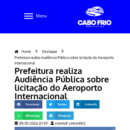
Pular
Menu
para
o
conteúdo
Home
Destaque
Prefeitura realiza Audiência Pública sobre licitação do Aeroporto
Internacional
Prefeitura realiza
Audiência Pública sobre
licitação do Aeroporto
Internacional
Facebook
Twitter
LinkedIn
WhatsApp
Telegram
09/01/2026 07:59
HANNIF LINHARES