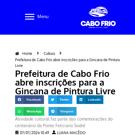
Pular
Menu
para
o
conteúdo
Home
Cultura
Prefeitura de Cabo Frio abre inscrições para a Gincana de Pintura
Livre
Prefeitura de Cabo Frio
abre inscrições para a
Gincana de Pintura Livre
Facebook
Twitter
LinkedIn
WhatsApp
Telegram
Atividade cultural faz parte das comemorações do
centenário da Ponte Feliciano Sodré
07/07/2026 10:49
LUANA MACÊDO