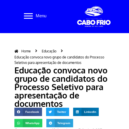
Pular
Menu
para
o
conteúdo
Home
Educação
Educação convoca novo grupo de candidatos do Processo
Seletivo para apresentação de documentos
Educação convoca novo
grupo de candidatos do
Processo Seletivo para
apresentação de
documentos
Facebook
Twitter
LinkedIn
WhatsApp
Telegram