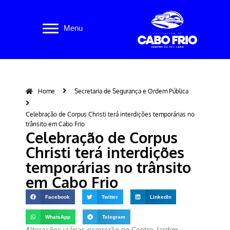
Pular
Menu
para
o
conteúdo
Home
Secretaria de Segurança e Ordem Pública
Celebração de Corpus Christi terá interdições temporárias no
trânsito em Cabo Frio
Celebração de Corpus
Christi terá interdições
temporárias no trânsito
em Cabo Frio
Facebook
Twitter
LinkedIn
WhatsApp
Telegram
Alterações viárias ocorrerão no Centro, Jardim