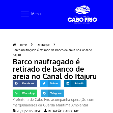
Pular
Menu
para
o
conteúdo
Home
Destaque
Barco naufragado é retirado de banco de areia no Canal do
Itajuru
Barco naufragado é
retirado de banco de
areia no Canal do Itajuru
Facebook
Twitter
LinkedIn
WhatsApp
Telegram
Prefeitura de Cabo Frio acompanha operação com
mergulhadores da Guarda Marítima Ambiental
20/10/2025 04:43
REDAÇÃO CABO FRIO