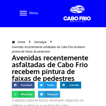
Pular
Menu
para
o
conteúdo
Home
Destaque
Avenidas recentemente asfaltadas de Cabo Frio recebem
pintura de faixas de pedestres
Avenidas recentemente
asfaltadas de Cabo Frio
recebem pintura de
faixas de pedestres
Facebook
Twitter
LinkedIn
WhatsApp
Telegram
Trabalho noturno busca minimizar impactos no
tráfego e reforçar a sinalização viária