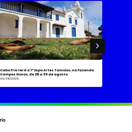
Cabo Frio terá a 1ª Expo Artes Tamoios, na Fazenda
Prefeitur
Campos Novos, de 28 a 30 de agosto
margens 
06/08/2026
06/08/202
rio