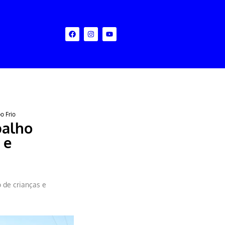
o Frio
balho
 e
o de crianças e