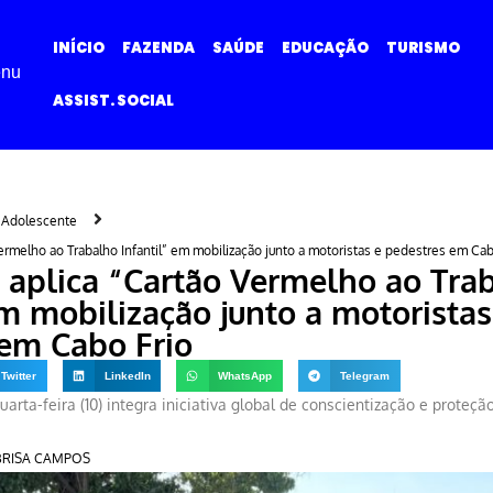
INÍCIO
FAZENDA
SAÚDE
EDUCAÇÃO
TURISMO
nu
ASSIST. SOCIAL
e Adolescente
rmelho ao Trabalho Infantil” em mobilização junto a motoristas e pedestres em Cab
aplica “Cartão Vermelho ao Tra
em mobilização junto a motoristas
em Cabo Frio
Twitter
LinkedIn
WhatsApp
Telegram
arta-feira (10) integra iniciativa global de conscientização e proteçã
BRISA CAMPOS