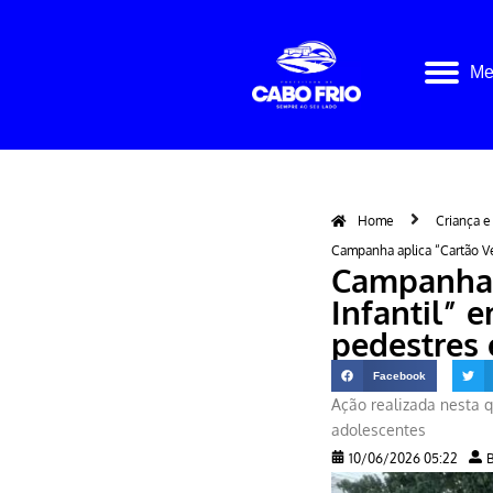
Pular
Me
para
o
conteúdo
Home
Criança 
Campanha aplica “Cartão Ve
Campanha 
Infantil” 
pedestres 
Facebook
Ação realizada nesta qu
adolescentes
10/06/2026 05:22